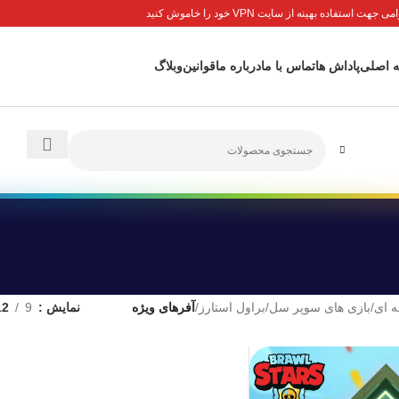
جهت استفاده بهینه از سایت VPN خود را خاموش کنید
 اصلی
پاداش ها
تماس با ما
درباره ما
قوانین
وبلاگ
ه ای
/
بازی های سوپر سل
/
براول استارز
/
آفرهای ویژه
نمایش
9
12