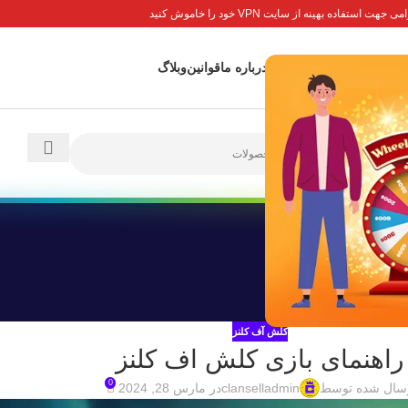
جهت استفاده بهینه از سایت VPN خود را خاموش کنید
 اصلی
پاداش ها
تماس با ما
درباره ما
قوانین
وبلاگ
کلش آف کلنز
راهنمای بازی کلش اف کلنز
0
سال شده توسط
clanselladmin
در مارس 28, 2024