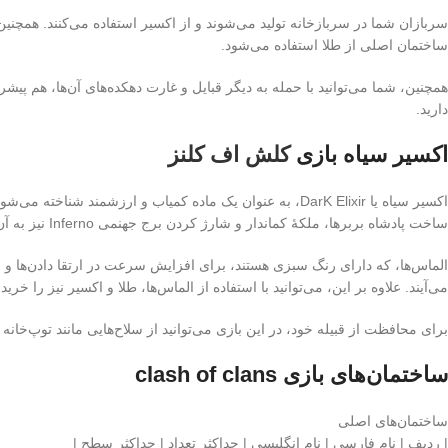
ساختمان اصلی از طلا استفاده می‌شود.
همچنین، شما می‌توانید با حمله به دیگر قبایل و غارت دهکده‌های آن‌ها، هم پیشرف
دارید.
اکسیر سیاه بازی
کلش اف کلنز
اکسیر سیاه یا DarK Elixir، به عنوان یک ماده کمیاب و ارز
ساخت پادشاه بربرها، ملکهٔ کماندار و شارژ کردن برج جهنمی Inferno نیز به آن نیاز است.
الماس‌ها، که دارای رنگ سبزی هستند، برای افزایش سرعت در ارتقا دادن‌ها و اف
می‌آیند. علاوه بر این، می‌توانید با استفاده از الماس‌ها، طلا و اکسیر نیز را خری
برای محافظت از قبیله خود، در این بازی می‌توانید از سلاح‌هایی مانند توپ‌خانه Canon، برج‌های کماندار Archer Towers و سایر ابزارهای دفاعی استفاده کنید.
ساختمان‌های بازی clash of clans
ساختمان‌های اصلی
| ردیف | نام فارسی | نام انگلیسی | حداکثر تعداد | حداکثر سطح |