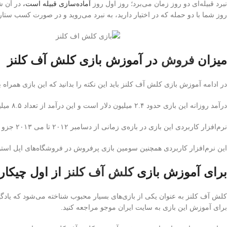
نبرد قبیله‌ای دو روز زمان می‌برد؛ روز اول روز
آماده‌سازی قبیله است،
در آن شم
روز شما با دو حمله که در اختیار دارید، به نبرد می‌روید و در صورت کسب ست
میزان
فروش
در آموزش بازی کلش آف کلنز
در ادامه آموزش بازی کلش آف کلنز باید این نکته را بدانید که این بازی همراه بازی Hay Day در آوریل ۲۰۱۳ توانست به طور کلی درآمد خالصی به مبلغ ۲۷۹ میلیون دلار را
درآمد روزانه این بازی حدود ۲.۴ میلیون دلار است و این درآمد از تعداد ۸.۵ میلیون کاربر فعال این بازی ناشی شده است. بسیاری از این درآمدها مربوط به خرید و فروش جم در بازی کلش آف کلنز است.
نرم‌افزار کاربردی این بازی در بازه‌ی زمانی از دسامبر ۲۰۱۲ تا می ۲۰۱۳ جزو پنج نرم‌افزار کاربردی برتر از نظر تعداد دانلودها بوده است.
این نرم‌افزار کاربردی همچنین سومین بازی پرفروش در فروشگاه‌های اپل استو
برای آموزش بازی
کلش آف کلنز
از اول چیکار 
کلش آف کلنز به عنوان یکی از بازی‌های بسیار محبوب شناخته می‌شود که یادگیر
برای آموزش این بازی به سایت ایران موجو مراجعه کنید.