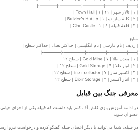
|——|—————|—————|—————-|————-|
| ۱ | تالار شهر | Town Hall | ۱ | ۱۱ |
| ۲ | کلبهٔ سازنده | Builder’s Hut | ۵ | ۱ |
| ۳ | قلعهٔ قبیله | Clan Castle | ۱ | ۶ |
منابع
| ردیف | نام فارسی | نام انگلیسی | حداکثر تعداد | حداکثر سطح |
|——|————–|————–|—————-|————-|
| ۱ | معدن طلا | Gold Mine | ۷ | سطح ۱۲ |
| ۲ | انبار طلا | Gold Storage | ۴ | سطح ۱۲ |
| ۳ | اکسیر ساز | Elixir collector | ۷ | سطح ۱۲ |
| ۴ | انبار اکسیر | Elixir Storage | ۴ | سطح ۱۲ |
معرفی جنگ بین قبایل
عضو آن شوید.
در قبیله، شما می‌توانید با دیگر اعضای قبیله گفتگو کرده و درخواست نیرو ارسا