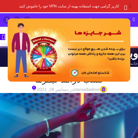
کاربر گرامی جهت استفاده بهینه از سایت VPN خود را خاموش کنید
مشاوره خرید و پشتیبانی سریع
وبلاگ
خانه
/
درآمد از بازی
درآمد از بازی
کسب درآمد گیمرها
0
clanselladmin
در دسامبر 28, 2021