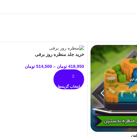
خرید جلد منظره روز برفی
418,950
تومان
–
514,500
تومان
انتخاب گزینه‌ها
ین