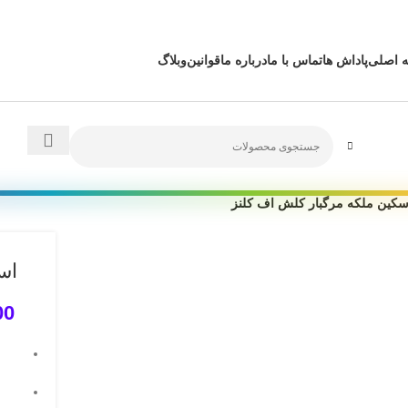
جهت استفاده بهینه از سایت VPN خود را خاموش کنید
 اصلی
پاداش ها
تماس با ما
درباره ما
قوانین
وبلاگ
سکین ملکه مرگبار کلش اف کلنز
اس
00