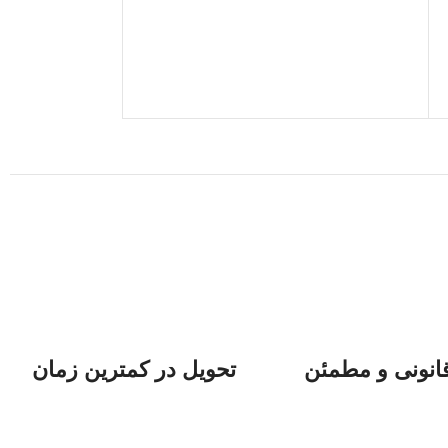
418,950
تومان
–
00
انتخاب گزینه‌ها
انونی و مطمئن
تحویل در کمترین زمان