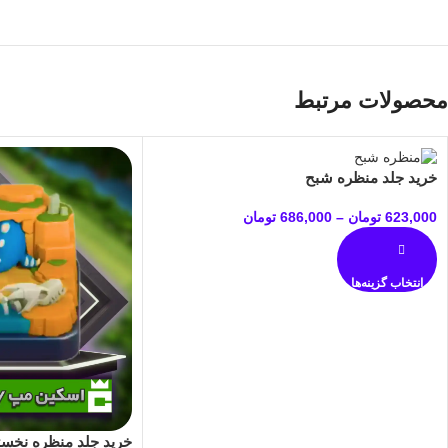
محصولات مرتبط
خرید جلد منظره شبح
623,000
تومان
–
686,000
تومان
انتخاب گزینه‌ها
خرید جلد منظره نخست