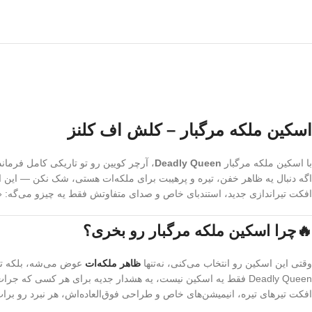
اسکین ملکه مرگبار – کلش اف کلنز
با اسکین ملکه مرگبار
Deadly Queen
، آرچر کویین رو تو تاریکی کامل فرما
اگه دنبال یه ظاهر خفن، تیره و پرهیبت برای ملکه‌ات هستی، شک نکن — این
افکت تیراندازی جدید، استندبای خاص و صدای متفاوتش فقط یه چیزو می‌گه: 
🔥چرا اسکین ملکه مرگبار رو بخری؟
وقتی این اسکین رو انتخاب می‌کنی، نه‌تنها
ظاهر ملکه‌ات
عوض می‌شه، بلکه تما
Deadly Queen فقط یه اسکین نیست، یه هشدار جدیه برای هر کسی که جرات حمله به دهکده‌تو داشته باشه.
افکت تیرهای تیره، انیمیشن‌های خاص و طراحی فوق‌العاده‌اش، هر نبرد رو برات 