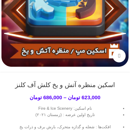
برای بزرگنمایی کلیک کنید
اسکین منظره آتش و یخ کلش آف کلنز
623,000
تومان
–
686,000
تومان
نام اسکین: Fire & Ice Scenery
تاریخ اولین عرضه : (زمستان ۲۰۲۱)
افکت‌ها : شعله و گدازه متحرک، بارش برف و ذرات یخ