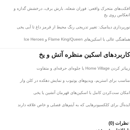
افکت‌های متحرک واقعی: فوران شعله، بارش برف، درخشش گدازه و
انعکاس روی یخ
نورپردازی دینامیک: تغییر تدریجی رنگ محیط از قرمز داغ تا آبی یخی
هماهنگی عالی با اسکین‌های Flame King/Queen و Ice Heroes
کاربردهای اسکین منظره آتش و یخ
زیباتر کردن Home Village با جلوه‌ای حرفه‌ای و متفاوت
مناسب برای استریم، ویدیوهای یوتیوب و نمایش دهکده در کلن وار
امکان ست‌کردن کامل با اسکین‌های قهرمان آتشین یا یخی
ایده‌آل برای کلکسیونرهایی که به آیتم‌های فصلی و خاص علاقه دارند
نظرات (0)