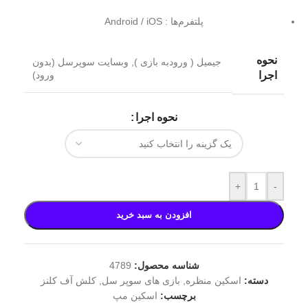
پلتفرم‌ها : Android / iOS
نحوه
جیمیل ( ورودبه بازی )
,
وبسایت سوپرسل (بدون
ورود)
اجرا
نحوه اجرا
+
-
افزودن به سبد خرید
شناسه محصول:
4789
دسته:
اسکین منظره
,
بازی های سوپر سل
,
کلش آف کلنز
برچسب:
اسکین مپ