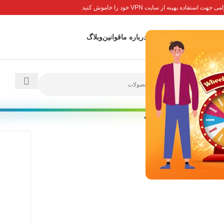
جهت استفاده بهینه از سایت VPN خود را خاموش کنید
 اصلی
پاداش ها
تماس با ما
درباره ما
قوانین
وبلاگ
رید جلد پادشاه درنده جنگل