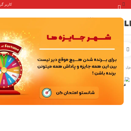
کاربر گرامی 
صفحه
خدمات درون برنامه ای
اکانت ها بازی
خانه
/
خدمات درون برنامه ای
/
بازی های سوپر سل
/
کلش آف کلنز
/
اسکین هیرو
/
خ
برای بزرگنمایی کلیک کنید
فروخته شده