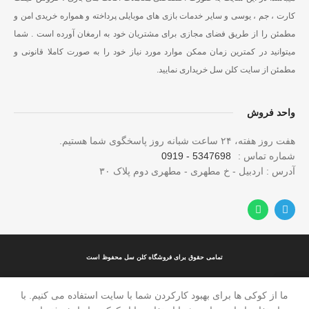
کارت ، جم ، یوسی و سایر خدمات بازی های موبایلی پرداخته و همواره خریدی امن و
مطمئن را از طریق فضای مجازی برای مشتریان خود به ارمغان آورده است . شما
میتوانید در کمترین زمان ممکن موارد مورد نیاز خود را به صورت کاملا قانونی و
مطمئن از سایت کلن سل خریداری نمایید.
واحد فروش
هفت روز هفته، ۲۴ ساعت شبانه‌ روز پاسخگوی شما هستیم.
شماره تماس :
5347698 - 0919
آدرس : اردبیل - خ مطهری - مطهری دوم پلاک ۳۰
تمامی حقوق برای فروشگاه کلن سل محفوظ است
ما از کوکی ها برای بهبود کارکردن شما با سایت استفاده می کنیم. با
وشگاه
خانه
ساب من