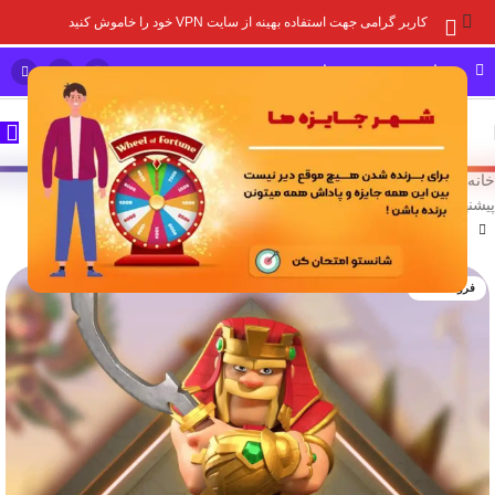
کاربر گرامی جهت استفاده بهینه از سایت VPN خود را خاموش کنید
مشاوره خرید و پشتیبانی سریع
خانه
/
خدمات درون برنامه ای
/
بازی های سوپر سل
/
کلش آف کلنز
/
پیشنهادات ویژه کلش آف کلنز
فروخته شده