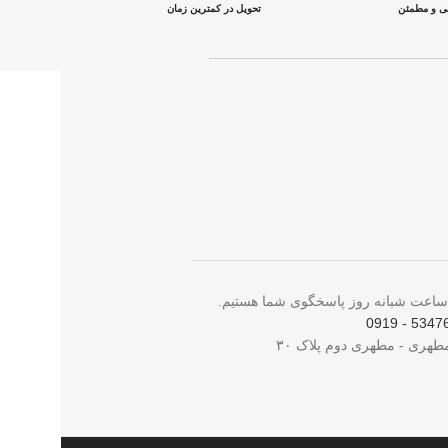
نی و مطمئن
تحویل در کمترین زمان
5347698 -
مطهری - مطهری دوم پلاک ۳۰